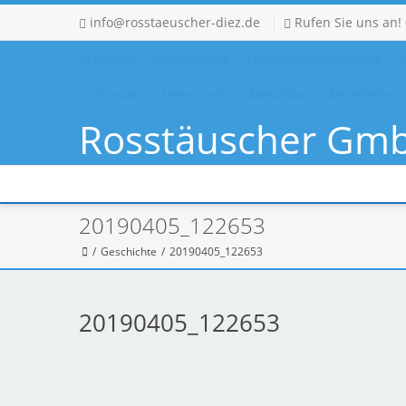
info@rosstaeuscher-diez.de
Rufen Sie uns an!
Aktuelles
Brandschutz
Datenschutzerklärung
Kontakt
Mein Konto
Metallbau
Mitarbeiter
Rosstäuscher Gm
Metallbau - Sc
Metallbau - Schlosserei - Stahlbau
20190405_122653
Geschichte
20190405_122653
20190405_122653