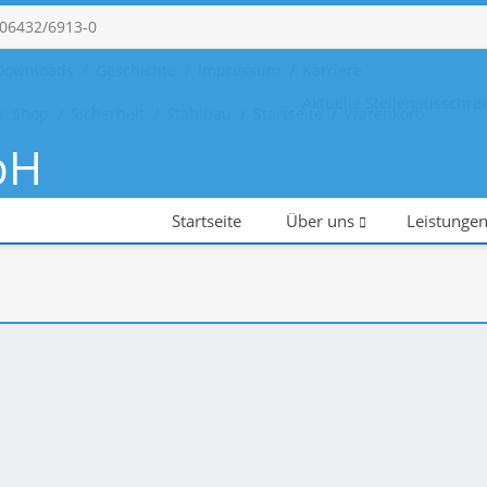
 06432/6913-0
Downloads
Geschichte
Impressum
Karriere
Aktuelle Stellenausschr
Shop
Sicherheit
Stahlbau
Startseite
Warenkorb
bH
hlosserei - Stahlbau
Startseite
Über uns
Leistunge