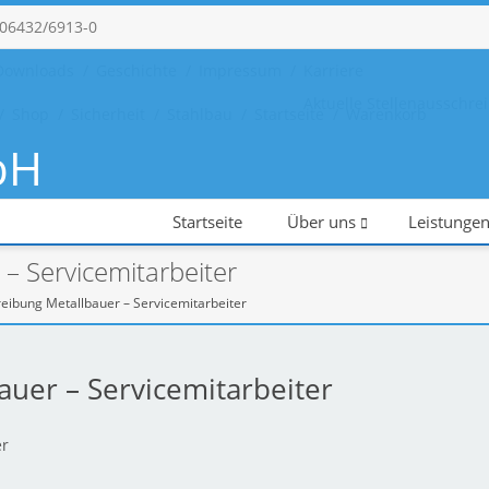
 06432/6913-0
Downloads
Geschichte
Impressum
Karriere
Aktuelle Stellenausschr
Shop
Sicherheit
Stahlbau
Startseite
Warenkorb
bH
hlosserei - Stahlbau
Startseite
Über uns
Leistunge
– Servicemitarbeiter
reibung Metallbauer – Servicemitarbeiter
auer – Servicemitarbeiter
er