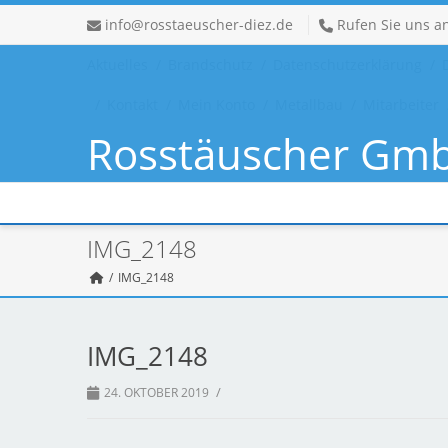
info@rosstaeuscher-diez.de
Rufen Sie uns a
Aktuelles
Brandschutz
Datenschutzerklärung
Kontakt
Mein Konto
Metallbau
Mitarbeiter
Rosstäuscher Gm
Metallbau - Sc
Metallbau - Schlosserei - Stahlbau
IMG_2148
IMG_2148
IMG_2148
/
24. OKTOBER 2019