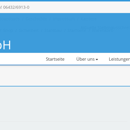
n! 06432/6913-0
Downloads
Geschichte
Impressum
Karriere
Aktuelle Stellenausschr
Shop
Sicherheit
Stahlbau
Startseite
Warenkorb
bH
hlosserei - Stahlbau
Startseite
Über uns
Leistunge